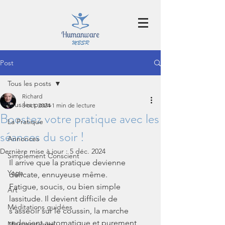
Post
Tous les posts
Richard
Tous les posts
8 oct. 2024
1 min de lecture
Boostez votre pratique avec les
La Pratique
séances du soir !
Annonces
Dernière mise à jour :
5 déc. 2024
Simplement Conscient
Il arrive que la pratique devienne 
Yoga
délicate, ennuyeuse même.
Fatigue, soucis, ou bien simple 
Art
lassitude. Il devient difficile de 
Méditations guidées
s'asseoir sur le coussin, la marche 
redevient automatique et purement 
Micropratiques