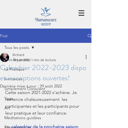
Post
Tous les posts
Richard
Tous les posts
30 juin 2022
1 min de lecture
Calendrier 2022-2023 dispo
La Pratique
et inscriptions ouvertes!
Annonces
Dernière mise à jour :
29 août 2022
Simplement Conscient
Cette saison 2021-2022 s'achève. Je 
Yoga
remercie chaleureusement  les 
participantes et les participants pour 
Art
leur pratique et leur confiance.
Méditations guidées
Le 
calendrier de la prochaine saison 
Micropratiques