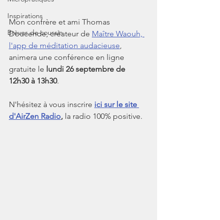
Inspirations
Mon confrère et ami Thomas 
Brèves de coussin
Doucende, créateur de 
Maître Waouh, 
l'app de méditation audacieuse
, 
animera une conférence en ligne 
gratuite le 
lundi 26 septembre de 
12h30 à 13h30
.
N'hésitez à vous inscrire
ici sur le site 
d'AirZen Radio
,
 la radio 100% positive.