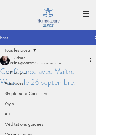
Post
Tous les posts
Richard
Tous les posts
20 sept. 2022
1 min de lecture
Conférence avec Maître
La Pratique
Waouh le 26 septembre!
Annonces
Simplement Conscient
Yoga
Art
Méditations guidées
Micropratiques