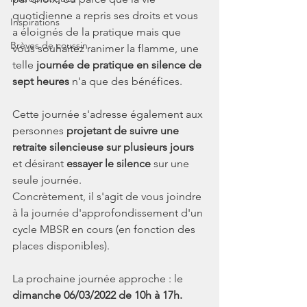
quotidienne a repris ses droits et vous 
Inspirations
a éloignés de la pratique mais que 
Brèves de coussin
vous souhaitez ranimer la flamme, une 
telle 
journée de pratique en silence de 
sept heures
 n'a que des bénéfices.
Cette journée s'adresse également aux 
personnes 
projetant de suivre une 
retraite silencieuse sur plusieurs jours
et désirant 
essayer le silence
 sur une 
seule journée.
Concrètement, il s'agit de vous joindre 
à la journée d'approfondissement d'un 
cycle MBSR en cours (en fonction des 
places disponibles).
La prochaine journée approche : le 
dimanche 06/03/2022 de 10h à 17h.