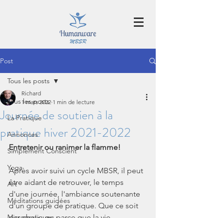
Post
Tous les posts
Richard
Tous les posts
1 mars 2022
1 min de lecture
Journée de soutien à la
La Pratique
pratique hiver 2021-2022
Annonces
Entretenir ou ranimer la flamme!
Simplement Conscient
Yoga
Après avoir suivi un cycle MBSR, il peut 
être aidant de retrouver, le temps 
Art
d'une journée, l'ambiance soutenante 
Méditations guidées
d'un groupe de pratique. Que ce soit 
Micropratiques
par choix, ou parce que la vie 