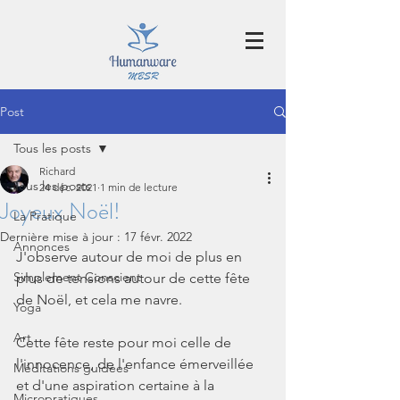
Post
Tous les posts
Richard
Tous les posts
24 déc. 2021
1 min de lecture
Joyeux Noël!
La Pratique
Dernière mise à jour :
17 févr. 2022
Annonces
J'observe autour de moi de plus en 
Simplement Conscient
plus de tensions autour de cette fête 
de Noël, et cela me navre.
Yoga
Art
Cette fête reste pour moi celle de 
l'innocence, de l'enfance émerveillée 
Méditations guidées
et d'une aspiration certaine à la 
Micropratiques