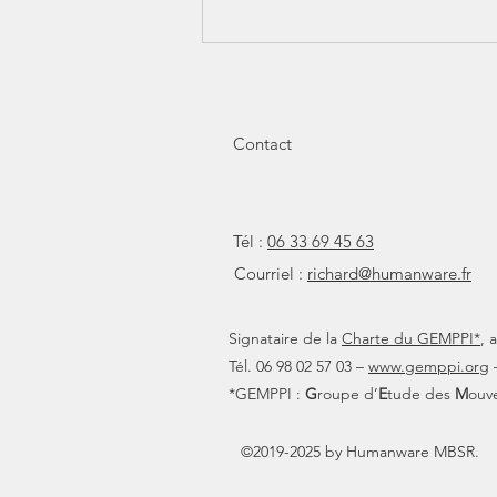
Proust : à la recherche de la
pleine conscience?
Contact
Tél :
06 33 69 45 63
Courriel :
richard@humanware.fr
Signataire de la
Charte du GEMPPI*
, 
Tél. 06 98 02 57 03 –
www.gemppi.org
–
*GEMPPI :
G
roupe d’
E
tude des
M
ouv
©2019-2025 by Humanware MBSR.