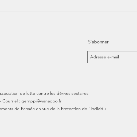
Prati
S'abonner
association de lutte contre les dérives sectaires.
 Courriel :
gemppi@wanadoo.fr
ements de
P
ensée en vue de la
P
rotection de l’
I
ndividu