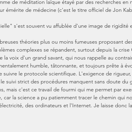
me de méditation laïque étayé par des recherches en n
r émérite de médecine (c'est le titre officiel de Jon Kab
cielle" s'est souvent vu affublée d'une image de rigidité 
breuses théories plus ou moins fumeuses proposant de
blèmes complexes se répandent, surtout depuis la crise C
 la voix d'un grand savant, qui nous rappelle au contrai
mentalement humble, tâtonnante, et toujours prête à év
 suivre le protocole scientifique. L'exigence de rigueur
 le suivi strict des procédures manquent sans doute du 
ns, mais c'est ce travail de fourmi qui me permet par ex
re, car la science a pu patiemment tracer le chemin qui 
électricité, des ordinateurs et l'Internet. Je laisse donc l