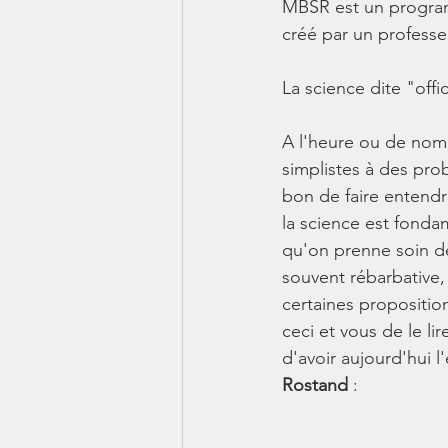
MBSR est un program
créé par un professeu
La science dite "offi
A l'heure ou de nom
simplistes à des pro
bon de faire entendre
la science est fonda
qu'on prenne soin de
souvent rébarbative,
certaines propositio
ceci et vous de le li
d'avoir aujourd'hui l'
Rostand
 :