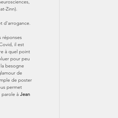
eurosciences, 
at-Zinn).
et d'arrogance.
s réponses 
ovid, il est 
re à quel point 
oluer pour peu 
, la besogne 
glamour de 
emple de poster 
nous permet 
a parole à 
Jean 