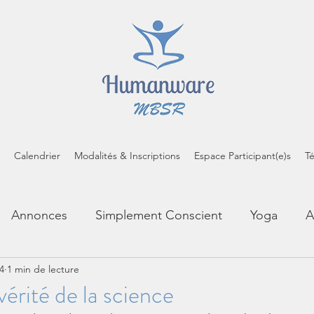
Calendrier
Modalités & Inscriptions
Espace Participant(e)s
T
Annonces
Simplement Conscient
Yoga
A
24
1 min de lecture
cropratiques
Inspirations
Brèves de coussin
érité de la science