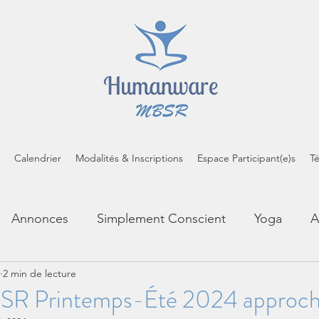
Calendrier
Modalités & Inscriptions
Espace Participant(e)s
T
Annonces
Simplement Conscient
Yoga
A
2 min de lecture
cropratiques
Inspirations
Brèves de coussin
BSR Printemps-Été 2024 approch