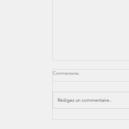
Commentaires
Rédigez un commentaire...
Cycle Printemps-Été 2026 : il
est encore temps !