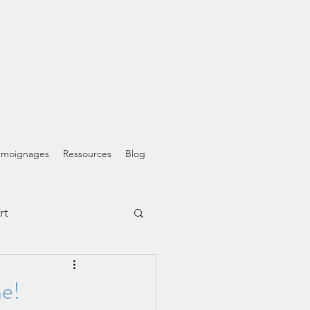
émoignages
Ressources
Blog
rt
e!