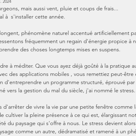
l. 2024
urgeons, mais aussi vent, pluie et coups de frais...
 à  s'installer cette année.
allongent, phénomène naturel accentué artificiellement pa
 ressentons fréquemment un regain d'énergie propice à 
prendre des choses longtemps mises en suspens.
re à méditer. Que vous ayez déjà goûté à la pratique a
vec des applications mobiles , vous remettiez peut-être 
on d'entreprendre un programme structuré, éprouvé par 
é vers la gestion du mal du siècle, j'ai nommé le stress.
s d'arrêter de vivre la vie par une petite fenêtre comme la
 de cultiver la pleine présence à ce qui est, élargissant no
été du paysage qui s'offre à nous. Le stress devient alor
aysage comme un autre, dédramatisé et ramené à un p