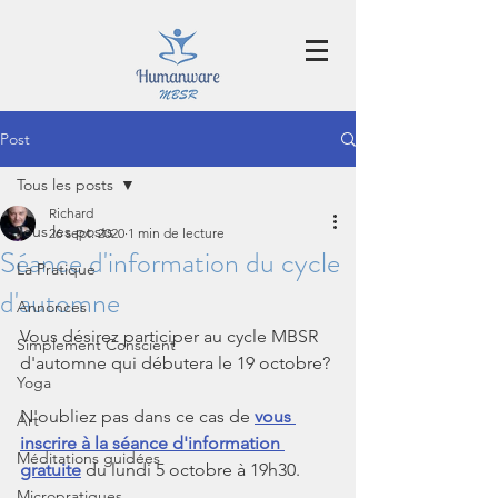
Post
Tous les posts
Richard
Tous les posts
26 sept. 2020
1 min de lecture
Séance d'information du cycle
La Pratique
d'automne
Annonces
Vous désirez participer au cycle MBSR 
Simplement Conscient
d'automne qui débutera le 19 octobre?
Yoga
N'oubliez pas dans ce cas de 
vous 
Art
inscrire à la séance d'information 
Méditations guidées
gratuite
 du lundi 5 octobre à 19h30.
Micropratiques