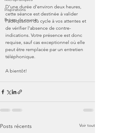
D'une durée d'environ deux heures, 
Inspirations
cette séance est destinée à valider 
Brèves de coussin
l'adéquation du cycle à vos attentes et 
de vérifier l'absence de contre-
indications. Votre présence est donc 
requise, sauf cas exceptionnel où elle 
peut être remplacée par un entretien 
téléphonique.
A bientôt!
Voir tout
Posts récents