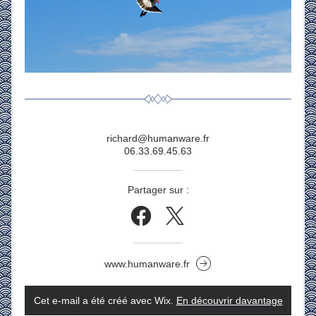
richard@humanware.fr
06.33.69.45.63
Partager sur :
www.humanware.fr
Cet e-mail a été créé avec Wix.
‌ 
En découvrir davantage