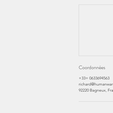
Coordonnées
+33+ 0633694563
richard@humanware
92220 Bagneux, Fr