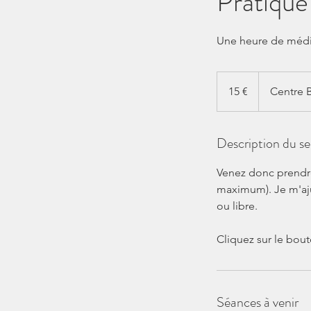
Pratique
Une heure de médit
15
euros
15 €
Centre 
Description du se
Venez donc prendre
maximum). Je m'aju
ou libre.
Cliquez sur le bout
Séances à venir