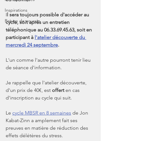
Inspirations
I
l sera toujours possible d'accéder au 
Brèves de coussin
cycle, soit après un entretien 
téléphonique au 06.33.69.45.63, soit en 
participant à 
l'atelier découverte du 
mercredi 24 septembre
.
L'un comme l'autre pourront tenir lieu 
de séance d'information.
Je rappelle que l'atelier découverte, 
d'un prix de 40€, est 
offert 
en cas 
d'inscription au cycle qui suit.
Le 
cycle MBSR en 8 semaines
 de Jon 
Kabat-Zinn a amplement fait ses 
preuves en matière de réduction des 
effets délétères du stress.