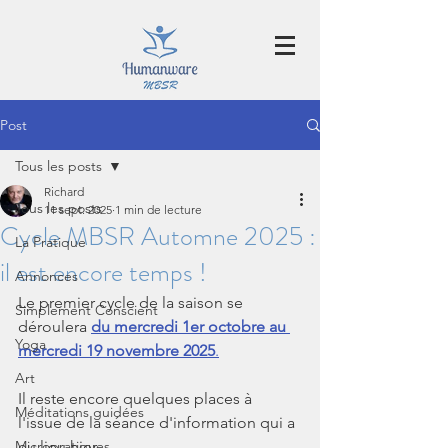
Post
Tous les posts
Richard
Tous les posts
11 sept. 2025
1 min de lecture
Cycle MBSR Automne 2025 :
La Pratique
il est encore temps !
Annonces
Le premier cycle de la saison se 
Simplement Conscient
déroulera 
du mercredi 1er octobre au 
Yoga
mercredi 19 novembre 2025
.
Art
Il reste encore quelques places à 
Méditations guidées
l'issue de la séance d'information qui a 
Micropratiques
eu lieu hier