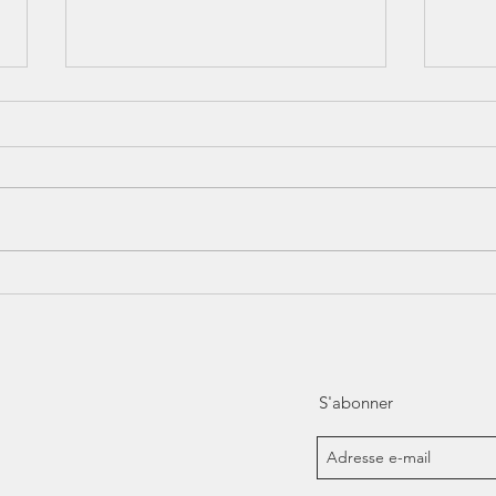
Dégus
Drama Kings & Queens !
S'abonner