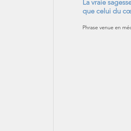
La
 vraie sagess
que celui du cœ
Phrase venue en méd