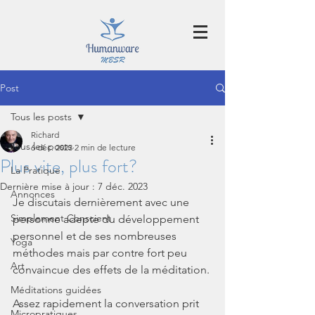
Post
Tous les posts
Richard
Tous les posts
6 déc. 2023
2 min de lecture
Plus vite, plus fort?
La Pratique
Dernière mise à jour :
7 déc. 2023
Annonces
Je discutais dernièrement avec une 
Simplement Conscient
personne adepte du développement 
personnel et de ses nombreuses 
Yoga
méthodes mais par contre fort peu 
Art
convaincue des effets de la méditation.
Méditations guidées
Assez rapidement la conversation prit 
Micropratiques