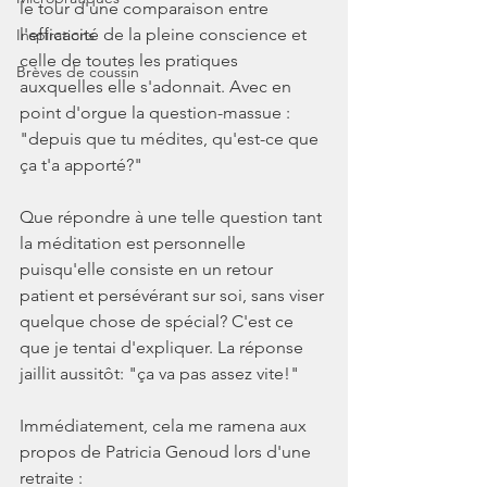
le tour d'une comparaison entre 
l'efficacité de la pleine conscience et 
Inspirations
celle de toutes les pratiques 
Brèves de coussin
auxquelles elle s'adonnait. Avec en 
point d'orgue la question-massue : 
"depuis que tu médites, qu'est-ce que 
ça t'a apporté?"
Que répondre à une telle question tant 
la méditation est personnelle 
puisqu'elle consiste en un retour 
patient et persévérant sur soi, sans viser 
quelque chose de spécial? C'est ce 
que je tentai d'expliquer. La réponse 
jaillit aussitôt: "ça va pas assez vite!"
Immédiatement, cela me ramena aux 
propos de Patricia Genoud lors d'une 
retraite :