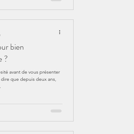
e
ur bien
e ?
sité avant de vous présenter
t dire que depuis deux ans,
.