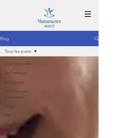
Blog
Tous les posts
Tous les posts
La Pratique
Annonces
Simplement
Conscient
Yoga
Art
Méditations
guidées