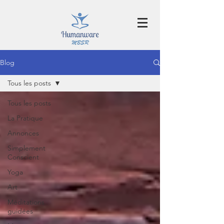
Blog
Tous les posts
Tous les posts
La Pratique
Annonces
Simplement
Conscient
Yoga
Art
Méditations
guidées