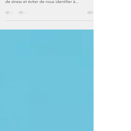
La pratique RAIN popularisée notamment par Tara
Brach, est très efficace pour juguler une montée
de stress et éviter de nous identifier à...